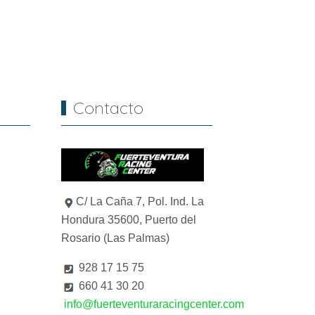
Artículo siguiente: CYCLONE R
Siguiente
Contacto
C/ La Caña 7, Pol. Ind. La
Hondura 35600, Puerto del
Rosario (Las Palmas)
928 17 15 75
660 41 30 20
info@fuerteventuraracingcenter.com