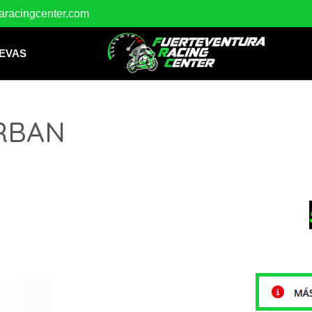
raracingcenter.com
EVAS
RBAN