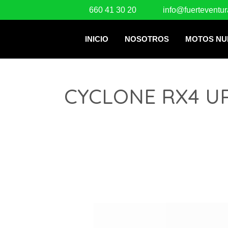
660 41 30 20
info@fuerteventu
INICIO
NOSOTROS
MOTOS NU
CYCLONE RX4 U