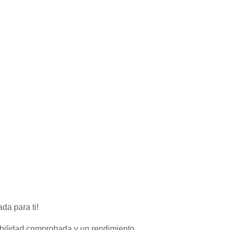
da para ti!
abilidad comprobada y un rendimiento