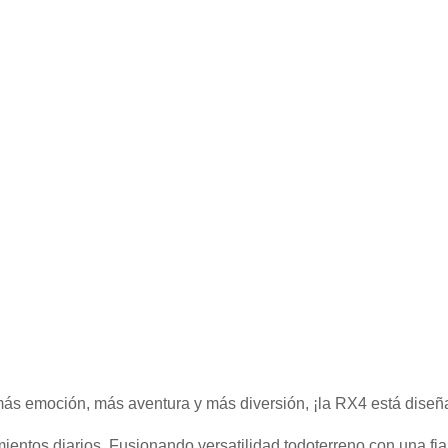
s más emoción, más aventura y más diversión, ¡la RX4 está diseña
ientos diarios. Fusionando versatilidad todoterreno con una fi