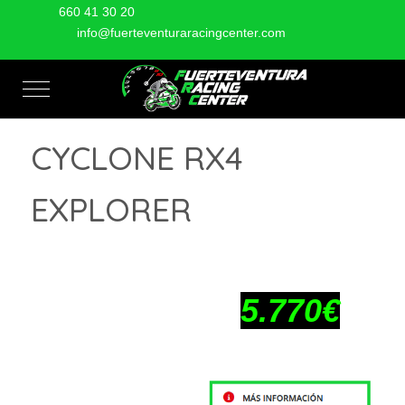
660 41 30 20
info@fuerteventuraracingcenter.com
Mobile Menu Toggle
CYCLONE RX4
EXPLORER
5.770€