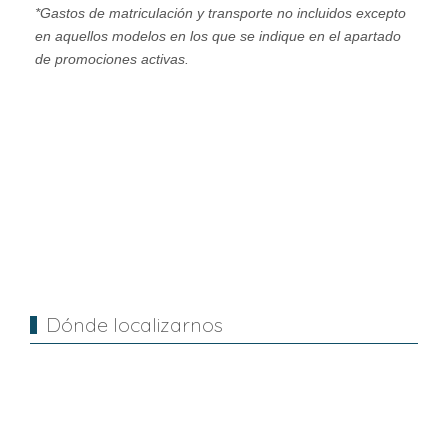
*Gastos de matriculación y transporte no incluidos excepto
en aquellos modelos en los que se indique en el apartado
de promociones activas.
Artículo anterior: CYCLONE RX4 URBAN
Artículo siguient
Anterior
Siguiente
Dónde localizarnos