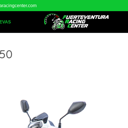
raracingcenter.com
EVAS
50