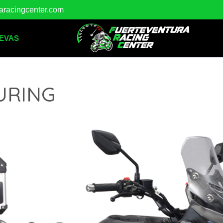
raracingcenter.com
EVAS
URING