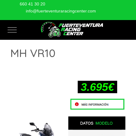
660 41 30 20
info@fuerteventuraracingcenter.com
Mobile Menu Toggle
MH VR10
3.695€